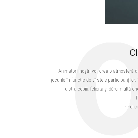
Cl
Animatorii noștri vor crea o atmosferă de
jocurile în funcție de vîrstele participanțilo
distra copiii, felicita și dărui multă 
- 
- Feli