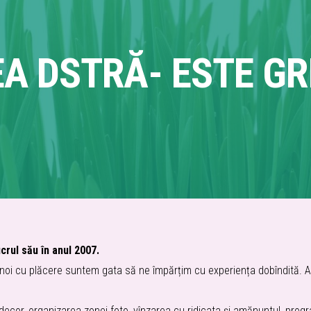
A DSTRĂ- ESTE GR
rul său în anul 2007.
 noi cu plăcere suntem gata să ne împărțim cu experiența dobîndită. Ag
or, organizarea zonei foto, vînzarea cu ridicata și amănuntul, programe