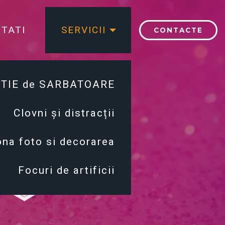
TATI
SERVICII
CONTACTE
TIE de SARBATOARE
Clovni și distracții
na foto si decorarea
Focuri de artificii