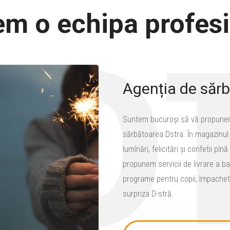
m o echipa profes
0
Agenția de sărb
Suntem bucuroși să vă propunem 
sărbătoarea Dstra. În magazinul
lumînări, felicitări și confetii p
propunem servicii de livrare a ba
programe pentru copii, împacheta
surpriza D-stră.