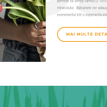
permite să simțiți farmecul sărbă
miracolului . Baloanele vor adaug
evenimentul intr-o experienta ex
MAI MULTE DETA