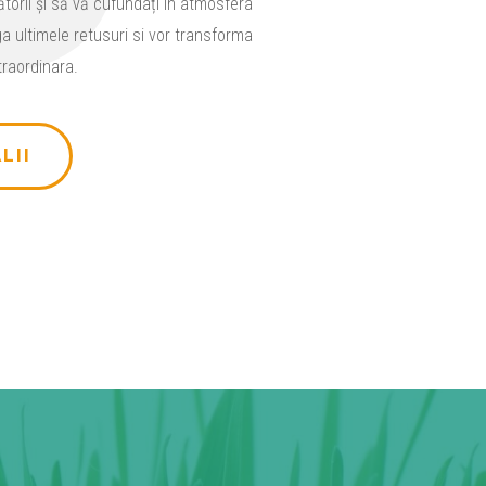
torii și să vă cufundați în atmosfera
a ultimele retusuri si vor transforma
traordinara.
LII