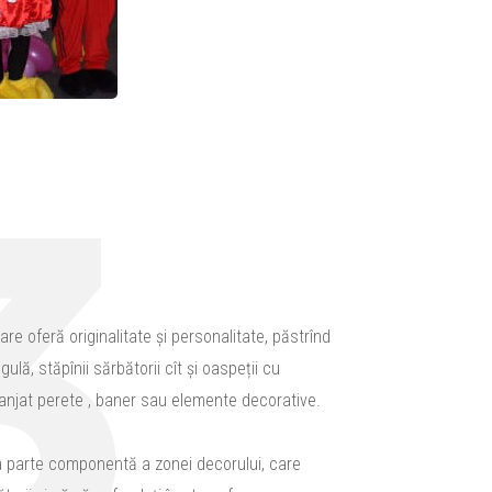
3
e oferă originalitate și personalitate, păstrînd
ulă, stăpînii sărbătorii cît și oaspeții cu
anjat perete , baner sau elemente decorative.
 parte componentă a zonei decorului, care