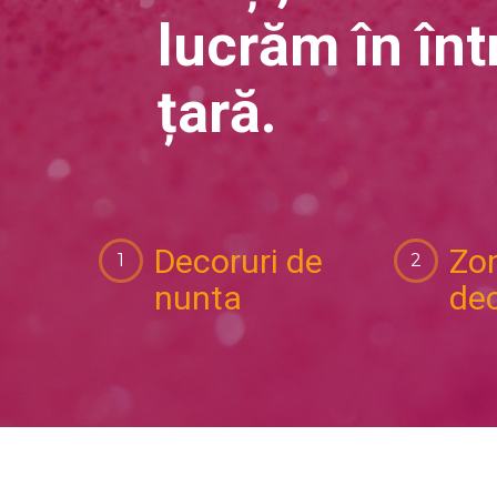
lucrăm în în
țară.
Decoruri de
Zon
nunta
dec