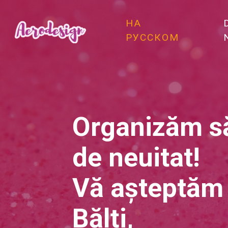
НА
РУССКОМ
Organizăm să
de neuitat!
Vă așteptăm 
Bălți,