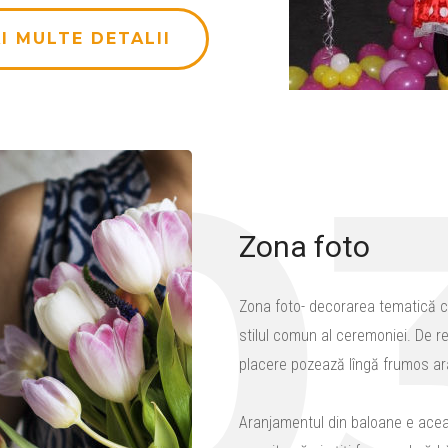
I MULTE DETALII
0
Zona foto
Zona foto- decorarea tematică car
stilul comun al ceremoniei. De reg
placere pozează lîngă frumos ar
Aranjamentul din baloane e acea