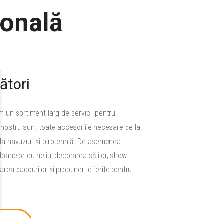
ională
1
ători
un sortiment larg de servicii pentru
 nostru sunt toate accesoriile necesare de la
înă la havuzuri și pirotehniă. De asemenea
loanelor cu heliu, decorarea sălilor, show
rea cadourilor și propuneri diferite pentru