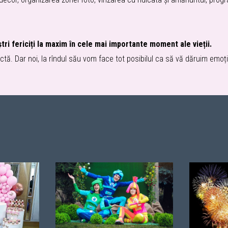
tri fericiți la maxim în cele mai importante moment ale vieții.
tă. Dar noi, la rîndul său vom face tot posibilul ca să vă dăruim emoți