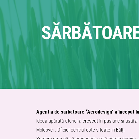
SĂRBĂTOARE
Agentia de sarbatoare “Aerodesign” a început luc
Ideea apărută atunci a crescut în pasiune și astăzi
Moldovei . Oficiul central este situate in Bălți.
Suntem gata să vă propunem următoarele servicii: dec