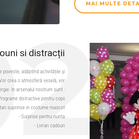
MAI MULTE DETA
02
ouni si distracții
 poveste, adăptînd activitățile și
r. Vor crea o atmosferă veselă, vor
energie. In arsenalul nostrum sunt :
Programe distractive pentru copii
citari suprinse in costume mascot
- Surprise pentru nunta
- Livrari cadouri