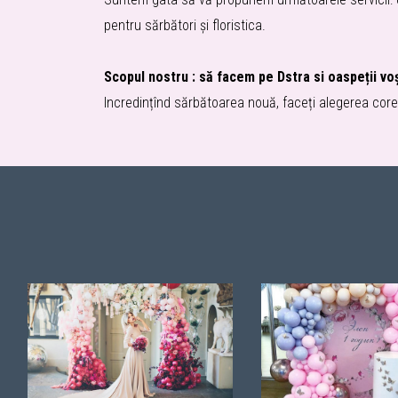
pentru sărbători și floristica.
Scopul nostru : să facem pe Dstra si oaspeții voș
Incredințînd sărbătoarea nouă, faceți alegerea corec